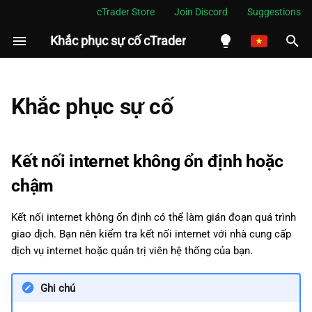
cTrader Store
Join Discord
Suggestions
Khắc phục sự cố cTrader
I
n
English
Kết nối internet không ổn
i
Español
Khắc phục sự cố
định hoặc chậm
t
Português
Biểu đồ có thể không chính
i
العربية
Kết nối internet không ổn định hoặc
xác
a
Indonesia
chậm
Không hỗ trợ người dùng Hoa
l
Melayu
Kỳ
Kết nối internet không ổn định có thể làm gián đoạn quá trình
i
ไทย
giao dịch. Bạn nên kiểm tra kết nối internet với nhà cung cấp
Tại sao người dùng Hoa Kỳ
z
Tiếng Việt
dịch vụ internet hoặc quản trị viên hệ thống của bạn.
không được hỗ trợ
i
한국어
Ghi chú
n
Phát hiện vị trí địa lý
中文