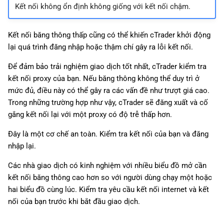
Kết nối không ổn định không giống với kết nối chậm.
g
日本語
s
Deutsch
Kết nối băng thông thấp cũng có thể khiến cTrader khởi động
e
Français
lại quá trình đăng nhập hoặc thậm chí gây ra lỗi kết nối.
a
Italiano
Để đảm bảo trải nghiệm giao dịch tốt nhất, cTrader kiểm tra
kết nối proxy của bạn. Nếu băng thông không thể duy trì ở
r
Polski
mức đủ, điều này có thể gây ra các vấn đề như trượt giá cao.
c
Русский
Trong những trường hợp như vậy, cTrader sẽ đăng xuất và cố
gắng kết nối lại với một proxy có độ trễ thấp hơn.
h
Türkçe
Đây là một cơ chế an toàn. Kiểm tra kết nối của bạn và đăng
nhập lại.
Các nhà giao dịch có kinh nghiệm với nhiều biểu đồ mở cần
kết nối băng thông cao hơn so với người dùng chạy một hoặc
hai biểu đồ cùng lúc. Kiểm tra yêu cầu kết nối internet và kết
nối của bạn trước khi bắt đầu giao dịch.