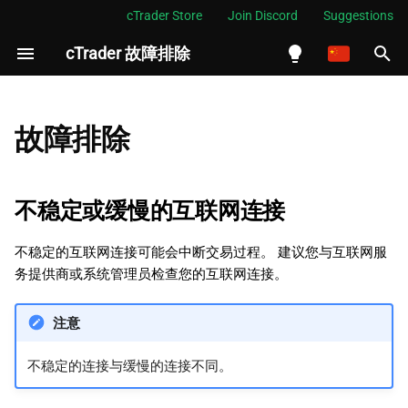
cTrader Store
Join Discord
Suggestions
cTrader 故障排除
正
在
English
不稳定或缓慢的互联网连接
初
Español
故障排除
始
Português
图表可能不准确
化
العربية
不稳定或缓慢的互联网连接
不支持美国用户
搜
Indonesia
不稳定的互联网连接可能会中断交易过程。 建议您与互联网服
为什么不支持美国用户
索
Melayu
务提供商或系统管理员检查您的互联网连接。
引
ไทย
地区检测
注意
擎
Tiếng Việt
한국어
不稳定的连接与缓慢的连接不同。
中文