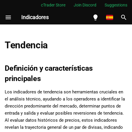
cTrader Store
Join Discord
Suggestions
Indicadores
I
n
English
i
Español
Tendencia
c
Português
i
العربية
Definición y características
a
Indonesia
principales
l
Melayu
Los indicadores de tendencia son herramientas cruciales en
i
ไทย
el análisis técnico, ayudando a los operadores a identificar la
z
Tiếng Việt
dirección predominante del mercado, determinar puntos de
entrada y salida y evaluar posibles reversiones de tendencia.
a
한국어
Al evaluar datos históricos de precios, estos indicadores
n
中文
revelan la trayectoria general de un par de divisas, indicando