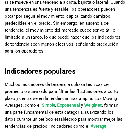
si se mueve en una tendencia alcista, bajista o lateral. Cuando
d
日本語
una tendencia es fuerte y estable, los operadores pueden
o
Deutsch
optar por seguir el movimiento, capitalizando cambios
predecibles en el precio. Sin embargo, en ausencia de
b
Français
tendencia, el movimiento del mercado puede ser volátil o
ú
Italiano
limitado a un rango, lo que puede hacer que los indicadores
de tendencia sean menos efectivos, señalando precaución
s
Polski
para los operadores.
q
Русский
u
Türkçe
Indicadores populares
e
Muchos indicadores de tendencia utilizan técnicas de
d
promedio o suavizado para filtrar las fluctuaciones a corto
a
plazo y centrarse en la tendencia más amplia. Los Moving
Averages, como el
Simple
,
Exponential
y
Weighted
, forman
una parte fundamental de esta categoría, suavizando los
datos durante un período establecido para mostrar mejor las
tendencias de precios. Indicadores como el
Average