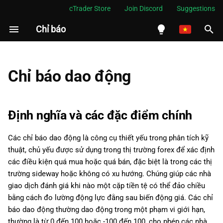
cTrader Store
Join Discord
Suggestions
Chỉ báo
I
n
English
i
Español
Chỉ báo dao động
t
Português
i
العربية
Định nghĩa và các đặc điểm chính
a
Indonesia
Các chỉ báo dao động là công cụ thiết yếu trong phân tích kỹ
l
Melayu
thuật, chủ yếu được sử dụng trong thị trường forex để xác định
i
ไทย
các điều kiện quá mua hoặc quá bán, đặc biệt là trong các thị
trường sideway hoặc không có xu hướng. Chúng giúp các nhà
z
Tiếng Việt
giao dịch đánh giá khi nào một cặp tiền tệ có thể đảo chiều
i
한국어
bằng cách đo lường động lực đằng sau biến động giá. Các chỉ
báo dao động thường dao động trong một phạm vi giới hạn,
n
中文
thường là từ 0 đến 100 hoặc -100 đến 100, cho phép các nhà