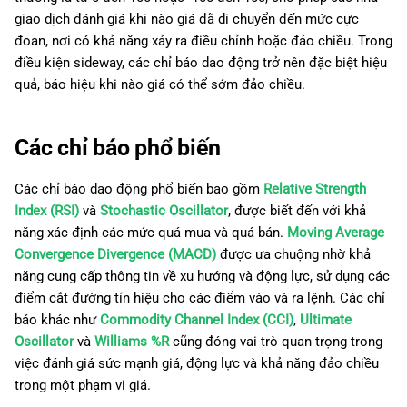
g
日本語
giao dịch đánh giá khi nào giá đã di chuyển đến mức cực
đoan, nơi có khả năng xảy ra điều chỉnh hoặc đảo chiều. Trong
s
Deutsch
điều kiện sideway, các chỉ báo dao động trở nên đặc biệt hiệu
e
Français
quả, báo hiệu khi nào giá có thể sớm đảo chiều.
a
Italiano
Các chỉ báo phổ biến
r
Polski
c
Русский
Các chỉ báo dao động phổ biến bao gồm
Relative Strength
h
Index (RSI)
và
Stochastic Oscillator
, được biết đến với khả
Türkçe
năng xác định các mức quá mua và quá bán.
Moving Average
Convergence Divergence (MACD)
được ưa chuộng nhờ khả
năng cung cấp thông tin về xu hướng và động lực, sử dụng các
điểm cắt đường tín hiệu cho các điểm vào và ra lệnh. Các chỉ
báo khác như
Commodity Channel Index (CCI)
,
Ultimate
Oscillator
và
Williams %R
cũng đóng vai trò quan trọng trong
việc đánh giá sức mạnh giá, động lực và khả năng đảo chiều
trong một phạm vi giá.