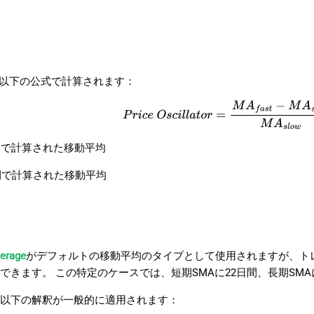
latorは以下の公式で計算されます：
P
r
i
c
e
O
s
c
i
l
l
a
t
o
r
=
M
A
f
a
s
t
−
M
A
s
l
o
w
M
A
間で計算された移動平均
間で計算された移動平均
erage
がデフォルトの移動平均のタイプとして使用されますが、ト
できます。 この特定のケースでは、短期SMAに22日間、長期SM
以下の解釈が一般的に適用されます：