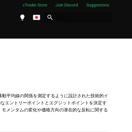
cTrader Store
Join Discord
Suggestions
検索を初期化
English
Español
Português
العربية
Indonesia
Melayu
ไทย
通貨ペアの価格の2つの移動平均線の関係を測定するように設計された技術的イ
的なエントリーポイントとエグジットポイントを決定す
Tiếng Việt
、モメンタムの変化や価格方向の潜在的な反転に関する
한국어
中文