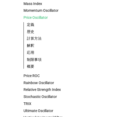
Mass Index
Momentum Oscillator
Price Oscillator
定義
歴史
計算方法
解釈
応用
制限事項
概要
Price ROC
Rainbow Oscillator
Relative Strength Index
Stochastic Oscillator
TRIX
Ultimate Oscillator