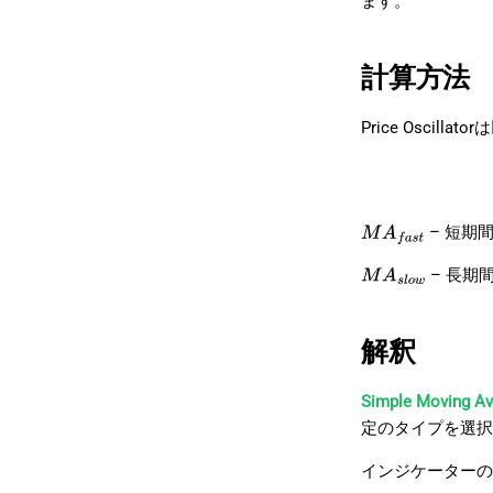
ます。
計算方法
Price Oscil
– 短期
M
A
f
a
s
t
– 長期
M
A
s
l
o
w
解釈
Simple Moving Av
定のタイプを選択
インジケーターの