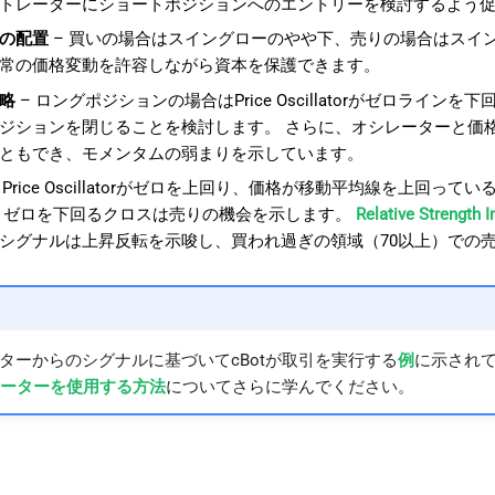
トレーダーにショートポジションへのエントリーを検討するよう
の配置
– 買いの場合はスイングローのやや下、売りの場合はスイ
常の価格変動を許容しながら資本を保護できます。
略
– ロングポジションの場合はPrice Oscillatorがゼロラ
ジションを閉じることを検討します。 さらに、オシレーターと価
ともでき、モメンタムの弱まりを示しています。
 Price Oscillatorがゼロを上回り、価格が移動平均線を上
、ゼロを下回るクロスは売りの機会を示します。
Relative Strength I
シグナルは上昇反転を示唆し、買われ過ぎの領域（70以上）での
ターからのシグナルに基づいてcBotが取引を実行する
例
に示され
ジケーターを使用する方法
についてさらに学んでください。