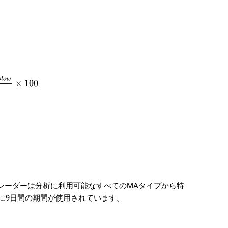
s
l
o
w
×
100
レーダーは分析に利用可能なすべてのMAタイプから特
Aに9日間の期間が使用されています。