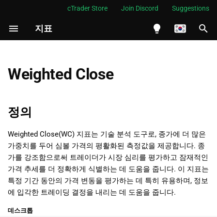
cTrader Store
Join Discord
Suggestions
지표
검
색
English
정의
초
Español
Weighted Close
기
Português
역사
화
العربية
정의
계산
Indonesia
Weighted Close(WC) 지표는 기술 분석 도구로, 종가에 더 많은
해석
Melayu
가중치를 두어 심볼 가격의 평활화된 측정값을 제공합니다. 종
ไทย
가를 강조함으로써 트레이더가 시장 심리를 평가하고 잠재적인
적용
가격 추세를 더 정확하게 식별하는 데 도움을 줍니다. 이 지표는
Tiếng Việt
특정 기간 동안의 가격 변동을 평가하는 데 특히 유용하며, 정보
제한 사항
한국어
에 입각한 트레이딩 결정을 내리는 데 도움을 줍니다.
요약
中文
데스크톱