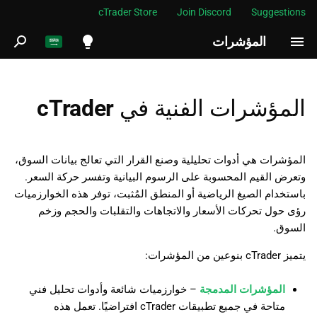
cTrader Store
Join Discord
Suggestions
المؤشرات
ب
د
English
ء
Español
المؤشرات الفنية في cTrader
ا
Português
ل
العربية
المؤشرات هي أدوات تحليلية وصنع القرار التي تعالج بيانات السوق،
ب
Indonesia
وتعرض القيم المحسوبة على الرسوم البيانية وتفسر حركة السعر.
باستخدام الصيغ الرياضية أو المنطق المُثبت، توفر هذه الخوارزميات
ح
Melayu
رؤى حول تحركات الأسعار والاتجاهات والتقلبات والحجم وزخم
ث
السوق.
ไทย
Tiếng Việt
يتميز cTrader بنوعين من المؤشرات:
한국어
المؤشرات المدمجة
– خوارزميات شائعة وأدوات تحليل فني
中文
متاحة في جميع تطبيقات cTrader افتراضيًا. تعمل هذه