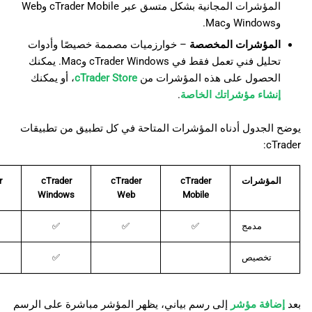
المؤشرات المجانية بشكل متسق عبر cTrader Mobile وWeb
日本語
وWindows وMac.
Deutsch
المؤشرات المخصصة
– خوارزميات مصممة خصيصًا وأدوات
تحليل فني تعمل فقط في cTrader Windows وMac. يمكنك
Français
الحصول على هذه المؤشرات من
cTrader Store
، أو يمكنك
Italiano
إنشاء مؤشراتك الخاصة
.
Polski
يوضح الجدول أدناه المؤشرات المتاحة في كل تطبيق من تطبيقات
Русский
cTrader:
Türkçe
المؤشرات
cTrader
cTrader
cTrader
r
Windows
Web
Mobile
مدمج
✅
✅
✅
تخصيص
✅
بعد
إضافة مؤشر
إلى رسم بياني، يظهر المؤشر مباشرة على الرسم