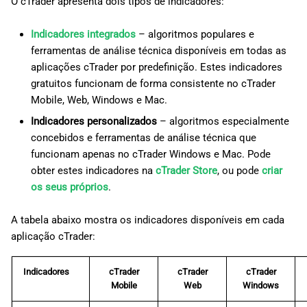
O cTrader apresenta dois tipos de indicadores:
d
日本語
Indicadores integrados
– algoritmos populares e
o
Deutsch
ferramentas de análise técnica disponíveis em todas as
a
Français
aplicações cTrader por predefinição. Estes indicadores
gratuitos funcionam de forma consistente no cTrader
p
Italiano
Mobile, Web, Windows e Mac.
e
Polski
Indicadores personalizados
– algoritmos especialmente
s
Русский
concebidos e ferramentas de análise técnica que
funcionam apenas no cTrader Windows e Mac. Pode
q
Türkçe
obter estes indicadores na
cTrader Store
, ou pode
criar
u
os seus próprios
.
i
A tabela abaixo mostra os indicadores disponíveis em cada
s
aplicação cTrader:
a
Indicadores
cTrader
cTrader
cTrader
Mobile
Web
Windows