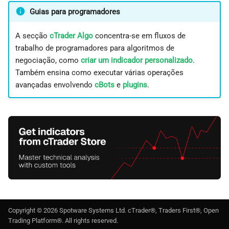
Guias para programadores
A secção
cTrader Algo
concentra-se em fluxos de
trabalho de programadores para algoritmos de
negociação, como
criar um indicador personalizado
.
Também ensina como executar várias operações
avançadas envolvendo
cBots
e
plugins
.
Copyright ©
2026
Spotware Systems Ltd
. cTrader®, Traders First®, Open
Trading Platform®. All rights reserved.