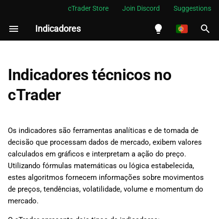
cTrader Store
Join Discord
Suggestions
Indicadores
I
n
English
i
Español
Indicadores técnicos no
c
Português
cTrader
i
العربية
a
Indonesia
Os indicadores são ferramentas analíticas e de tomada de
l
Melayu
decisão que processam dados de mercado, exibem valores
calculados em gráficos e interpretam a ação do preço.
i
ไทย
Utilizando fórmulas matemáticas ou lógica estabelecida,
z
Tiếng Việt
estes algoritmos fornecem informações sobre movimentos
de preços, tendências, volatilidade, volume e momentum do
a
한국어
mercado.
n
中文