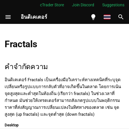
cTrader Store
Join Discord
Suggestions
อินดิเคเตอร์
กำ
ลั
English
คำจำกัดความ
ง
Español
Fractals
เ
Português
ประวัติ
ริ่
العربية
คำจำกัดความ
การคำนวณ
ม
Indonesia
อินดิเคเตอร์ Fractals เป็นเครื่องมือวิเคราะห์ทางเทคนิคที่ระบุจุด
การตีความ
ต้
Melayu
เปลี่ยนหรือรูปแบบการกลับตัวที่อาจเกิดขึ้นในตลาด โดยการเน้น
น
ไทย
จุดสูงสุดและต่ำสุดในท้องถิ่น (เรียกว่า fractals) ในช่วงเวลาที่
การประยุกต์
กำหนด มันช่วยให้เทรดเดอร์สามารถสังเกตรูปแบบในพฤติกรรม
ก
Tiếng Việt
ราคาที่ส่งสัญญาณการเปลี่ยนแปลงในทิศทางของตลาด เช่น จุด
ข้อจำกัด
า
한국어
สูงสุด (up fractals) และจุดต่ำสุด (down fractals)
ร
สรุป
中文
Desktop