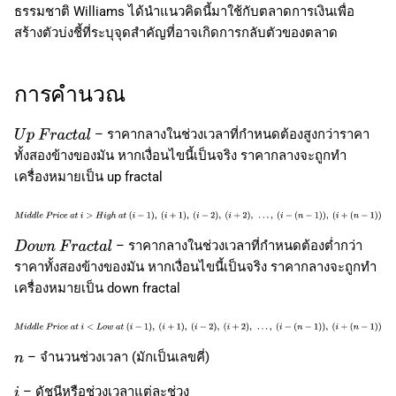
ธรรมชาติ Williams ได้นำแนวคิดนี้มาใช้กับตลาดการเงินเพื่อ
สร้างตัวบ่งชี้ที่ระบุจุดสำคัญที่อาจเกิดการกลับตัวของตลาด
การคำนวณ
– ราคากลางในช่วงเวลาที่กำหนดต้องสูงกว่าราคา
U
p
F
r
a
c
t
a
l
ทั้งสองข้างของมัน หากเงื่อนไขนี้เป็นจริง ราคากลางจะถูกทำ
เครื่องหมายเป็น up fractal
M
i
d
d
l
e
P
r
i
c
e
a
t
i
>
H
i
g
h
a
t
(
i
−
1
)
,
(
i
+
1
)
,
(
i
−
2
)
,
(
i
+
2
)
,
…
,
(
i
−
– ราคากลางในช่วงเวลาที่กำหนดต้องต่ำกว่า
(
n
−
1
)
)
,
(
i
+
(
n
−
1
)
)
D
o
w
n
F
r
a
c
t
a
l
ราคาทั้งสองข้างของมัน หากเงื่อนไขนี้เป็นจริง ราคากลางจะถูกทำ
เครื่องหมายเป็น down fractal
M
i
d
d
l
e
P
r
i
c
e
a
t
i
<
L
o
w
a
t
(
i
−
1
)
,
(
i
+
1
)
,
(
i
−
2
)
,
(
i
+
2
)
,
…
,
(
i
−
– จำนวนช่วงเวลา (มักเป็นเลขคี่)
(
n
−
1
)
)
,
(
i
+
(
n
−
1
)
)
n
– ดัชนีหรือช่วงเวลาแต่ละช่วง