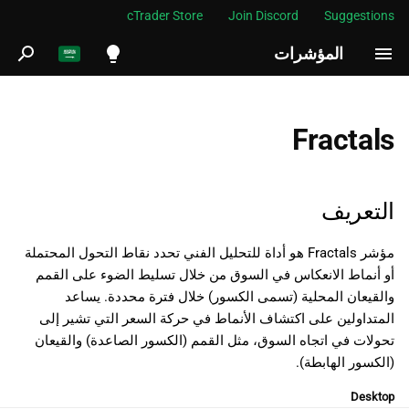
cTrader Store
Join Discord
Suggestions
المؤشرات
ب
د
English
التعريف
ء
Español
Fractals
ا
Português
السجل
ل
العربية
التعريف
الحسابات
ب
Indonesia
مؤشر Fractals هو أداة للتحليل الفني تحدد نقاط التحول المحتملة
التفسير
ح
Melayu
أو أنماط الانعكاس في السوق من خلال تسليط الضوء على القمم
ث
ไทย
والقيعان المحلية (تسمى الكسور) خلال فترة محددة. يساعد
التطبيق
المتداولين على اكتشاف الأنماط في حركة السعر التي تشير إلى
Tiếng Việt
تحولات في اتجاه السوق، مثل القمم (الكسور الصاعدة) والقيعان
القيود
한국어
(الكسور الهابطة).
الملخص
中文
Desktop