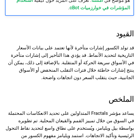
هو موضح في
أمثلتنا
. تعرف على المزيد حول كيفية
استخدام
المؤشرات في خوارزميات cBot
.
القيود
قد تولد الكسور إشارات متأخرة لأنها تعتمد على بيانات الأسعار
التاريخية لتحديد الأنماط. قد يؤدي هذا التأخير إلى إشارات متأخرة
في الأسواق سريعة الحركة أو المتقلبة. بالإضافة إلى ذلك، يمكن أن
ينتج إشارات خاطئة خلال فترات التقلب المنخفض أو الأسواق
الجانبية، حيث يتقلب السعر دون اتجاهات واضحة.
الملخص
يساعد مؤشر Fractals المتداولين على تحديد الانعكاسات المحتملة
في السوق من خلال تمييز القمم والقيعان المحلية. تم تطويره
بواسطة بيل ويليامز، ويُستخدم على نطاق واسع لتحديد نقاط التحول
الرئيسية وتأكيد الاتجاهات. استمد ويليامز مفهوم الكسور من