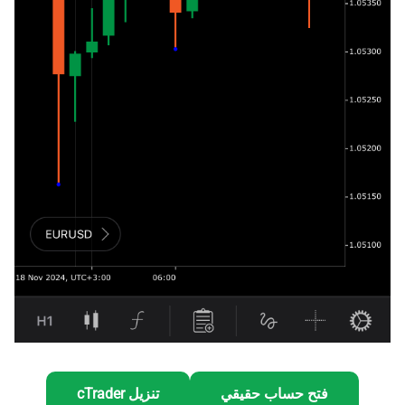
فتح حساب حقيقي
تنزيل cTrader