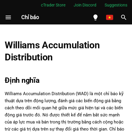
cTrader Store
Join Discord
Suggestions
Chỉ báo
I
n
English
Định nghĩa
i
Español
Williams Accumulation
t
Português
Lịch sử
Distribution
i
العربية
Cách tính toán
a
Indonesia
Định nghĩa
Cách diễn giải
l
Melayu
Williams Accumulation Distribution (WAD) là một chỉ báo kỹ
i
ไทย
Sự ứng dụng
thuật dựa trên động lượng, đánh giá các biến động giá bằng
z
Tiếng Việt
cách theo dõi mối quan hệ giữa mức giá hiện tại và các biến
Hạn chế
động giá trước đó. Nó được thiết kế để nắm bắt sức mạnh
i
한국어
của áp lực mua và bán trong thị trường bằng cách cộng hoặc
n
Tổng quan
中文
trừ các giá trị dựa trên sự thay đổi giá theo thời gian. Chỉ báo