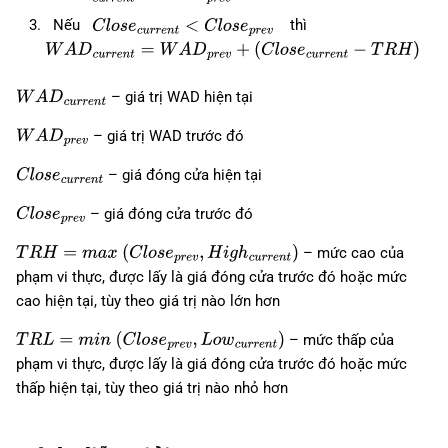
W
A
D
c
u
r
r
e
n
t
=
W
A
D
p
r
e
v
Nếu
thì
C
l
o
s
e
c
u
r
r
e
n
t
<
C
l
o
s
e
p
r
e
v
W
A
D
c
u
r
r
e
n
t
=
W
A
D
p
r
e
v
+
(
C
l
o
s
e
c
u
r
r
e
n
t
−
T
R
H
)
– giá trị WAD hiện tại
W
A
D
c
u
r
r
e
n
t
– giá trị WAD trước đó
W
A
D
p
r
e
v
– giá đóng cửa hiện tại
C
l
o
s
e
c
u
r
r
e
n
t
– giá đóng cửa trước đó
C
l
o
s
e
p
r
e
v
– mức cao của
T
R
H
=
m
a
x
(
C
l
o
s
e
p
r
e
v
,
H
i
g
h
c
u
r
r
e
n
t
)
phạm vi thực, được lấy là giá đóng cửa trước đó hoặc mức
cao hiện tại, tùy theo giá trị nào lớn hơn
– mức thấp của
T
R
L
=
m
i
n
(
C
l
o
s
e
p
r
e
v
,
L
o
w
c
u
r
r
e
n
t
)
phạm vi thực, được lấy là giá đóng cửa trước đó hoặc mức
thấp hiện tại, tùy theo giá trị nào nhỏ hơn