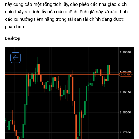
này cung cấp một tổng tích lũy, cho phép các nhà giao dịch
g
日本語
nhìn thấy sự tích lũy của các chênh lệch giá này và xác định
s
Deutsch
các xu hướng tiềm năng trong tài sản tài chính đang được
phân tích.
e
Français
a
Desktop
Italiano
r
Polski
c
Русский
h
Türkçe