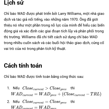
Lịch sử
Chỉ báo WAD được phát triển bởi Larry Williams, một nhà giao
dịch và tác giả nổi tiếng, vào những năm 1970. Ông đã giới
thiệu nó như một phần trong nỗ lực của mình để hiểu các biến
động giá và xác định các giai đoạn tích lũy và phân phối trong
thị trường. Williams đã chi tiết cách sử dụng chỉ báo WAD
trong nhiều cuốn sách và các buổi hội thảo giao dịch, củng cố
vai trò của nó trong phân tích kỹ thuật.
Cách tính toán
Chỉ báo WAD được tính toán bằng công thức sau:
Nếu
thì
C
l
o
s
e
c
u
r
r
e
n
t
>
C
l
o
s
e
p
r
e
v
W
A
D
c
u
r
r
e
n
t
=
W
A
D
p
r
e
v
+
(
C
l
o
s
e
c
u
r
r
e
n
t
−
T
R
L
)
Nếu
thì
C
l
o
s
e
c
u
r
r
e
n
t
=
C
l
o
s
e
p
r
e
v