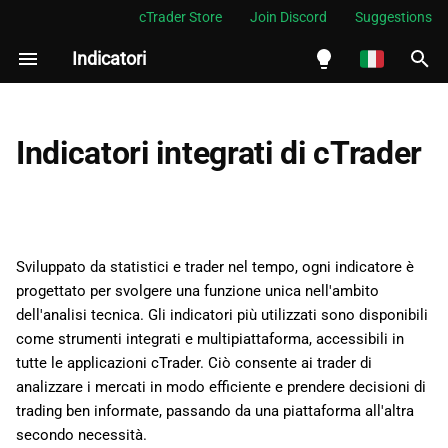
cTrader Store
Join Discord
Suggestions
Indicatori
I
n
English
i
Español
Indicatori integrati di cTrader
z
Português
i
العربية
a
Indonesia
Sviluppato da statistici e trader nel tempo, ogni indicatore è
l
Melayu
progettato per svolgere una funzione unica nell'ambito
dell'analisi tecnica. Gli indicatori più utilizzati sono disponibili
i
ไทย
come strumenti integrati e multipiattaforma, accessibili in
z
Tiếng Việt
tutte le applicazioni cTrader. Ciò consente ai trader di
analizzare i mercati in modo efficiente e prendere decisioni di
z
한국어
trading ben informate, passando da una piattaforma all'altra
a
中文
secondo necessità.