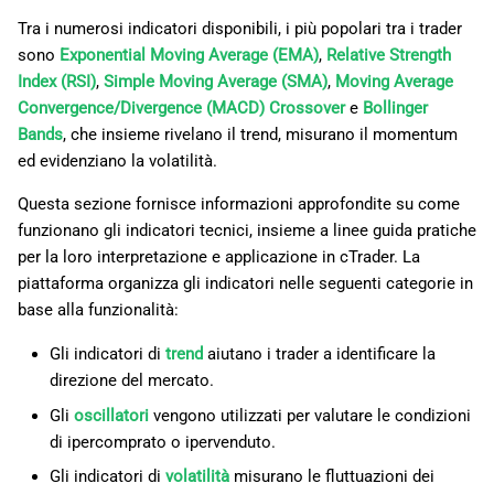
l
日本語
Tra i numerosi indicatori disponibili, i più popolari tra i trader
sono
Exponential Moving Average (EMA)
,
Relative Strength
a
Deutsch
Index (RSI)
,
Simple Moving Average (SMA)
,
Moving Average
r
Français
Convergence/Divergence (MACD) Crossover
e
Bollinger
Bands
, che insieme rivelano il trend, misurano il momentum
i
Italiano
ed evidenziano la volatilità.
c
Polski
Questa sezione fornisce informazioni approfondite su come
e
Русский
funzionano gli indicatori tecnici, insieme a linee guida pratiche
r
per la loro interpretazione e applicazione in cTrader. La
Türkçe
piattaforma organizza gli indicatori nelle seguenti categorie in
c
base alla funzionalità:
a
Gli indicatori di
trend
aiutano i trader a identificare la
direzione del mercato.
Gli
oscillatori
vengono utilizzati per valutare le condizioni
di ipercomprato o ipervenduto.
Gli indicatori di
volatilità
misurano le fluttuazioni dei