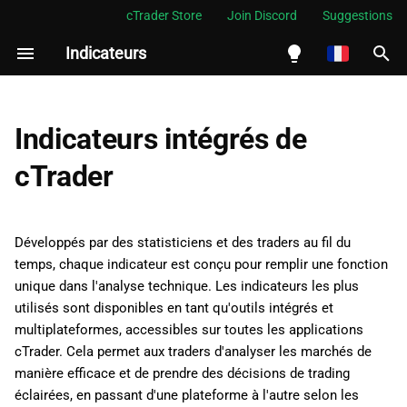
cTrader Store
Join Discord
Suggestions
Indicateurs
I
n
English
i
Español
Indicateurs intégrés de
t
Português
cTrader
i
العربية
a
Indonesia
Développés par des statisticiens et des traders au fil du
l
Melayu
temps, chaque indicateur est conçu pour remplir une fonction
unique dans l'analyse technique. Les indicateurs les plus
i
ไทย
utilisés sont disponibles en tant qu'outils intégrés et
s
Tiếng Việt
multiplateformes, accessibles sur toutes les applications
cTrader. Cela permet aux traders d'analyser les marchés de
a
한국어
manière efficace et de prendre des décisions de trading
t
中文
éclairées, en passant d'une plateforme à l'autre selon les