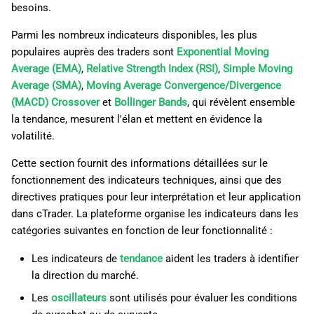
besoins.
i
日本語
Parmi les nombreux indicateurs disponibles, les plus
o
Deutsch
populaires auprès des traders sont
Exponential Moving
n
Français
Average (EMA)
,
Relative Strength Index (RSI)
,
Simple Moving
Average (SMA)
,
Moving Average Convergence/Divergence
d
Italiano
(MACD) Crossover
et
Bollinger Bands
, qui révèlent ensemble
e
Polski
la tendance, mesurent l'élan et mettent en évidence la
volatilité.
l
Русский
a
Cette section fournit des informations détaillées sur le
Türkçe
fonctionnement des indicateurs techniques, ainsi que des
r
directives pratiques pour leur interprétation et leur application
e
dans cTrader. La plateforme organise les indicateurs dans les
catégories suivantes en fonction de leur fonctionnalité :
c
Les indicateurs de
tendance
aident les traders à identifier
h
la direction du marché.
e
Les
oscillateurs
sont utilisés pour évaluer les conditions
r